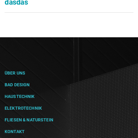
dasdas
ÜBER UNS
BAD DESIGN
HAUSTECHNIK
ELEKTROTECHNIK
FLIESEN & NATURSTEIN
KONTAKT