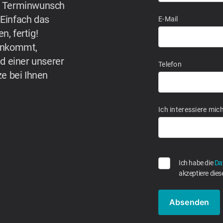
en Terminwunsch
 Einfach das
E-Mail
n, fertig!
 ankommt,
 einer unserer
Telefon
ze bei Ihnen
Ich interessiere mich
Ich habe die
Da
akzeptiere dies