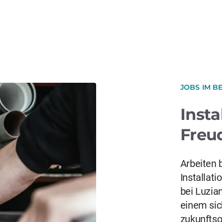
JOBS IM B
Insta
Freu
Arbeiten 
Installat
bei Luzian
einem sic
zukunftso