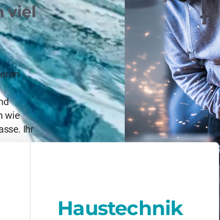
 viel
deren
nd
n wie
sse. Ihr
,
 Tiroler
Haustechnik