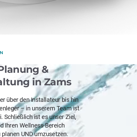
GN
Planung &
altung in Zams
r über den Installateur bis hin
enleger – in unserem Team ist
i. Schließlich ist es unser Ziel,
nd Ihren Wellness-Bereich
u planen UND umzusetzen.