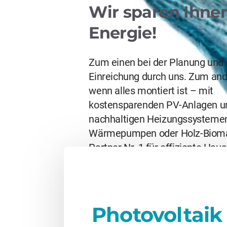
Wir sparen Ihnen
Energie!
Zum einen bei der Planung und
Einreichung durch uns. Zum an
wenn alles montiert ist – mit
kostensparenden PV-Anlagen u
nachhaltigen Heizungssysteme
Wärmepumpen oder Holz-Bioma
Partner Nr. 1 für effiziente Haus-
Heizungs- und Energietechnik im
Oberland.
Photovoltaik