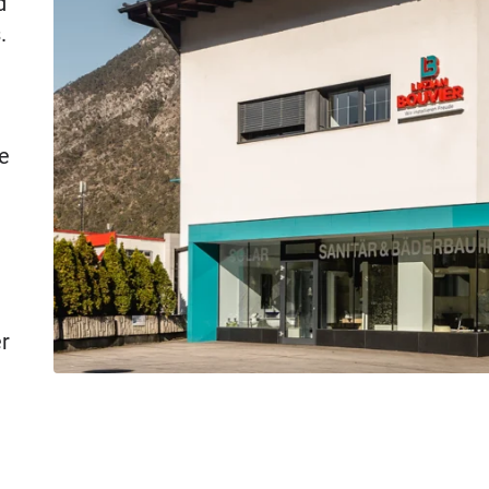
d
.
e
r